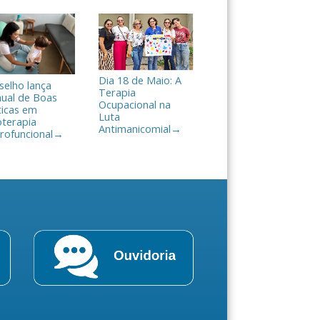
Dia 18 de Maio: A
selho lança
Terapia
ual de Boas
Ocupacional na
ticas em
Luta
oterapia
Antimanicomial
→
rofuncional
→