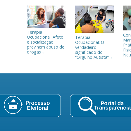
h
a
r
Terapia
Con
Ocupacional: Afeto
Terapia
Man
e socialização
Ocupacional: O
Prá
previnem abuso de
verdadeiro
Fisi
drogas
significado do
→
Neu
“Orgulho Autista”
→