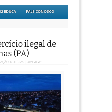
12 EDUCA
FALE CONOSCO
rcício ilegal de
nas (PA)
ZAÇÃO
,
NOTÍCIAS
| 469 VIEWS