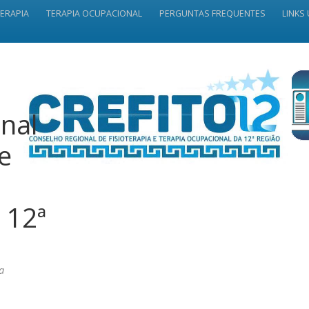
TERAPIA
TERAPIA OCUPACIONAL
PERGUNTAS FREQUENTES
LINKS 
nal
 e
 12ª
a