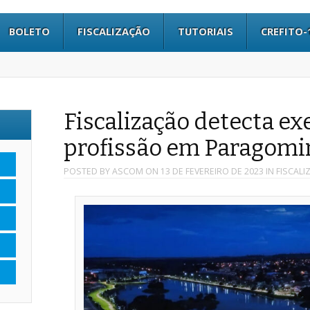
BOLETO
FISCALIZAÇÃO
TUTORIAIS
CREFITO-
Fiscalização detecta exe
profissão em Paragomi
POSTED BY
ASCOM
ON
13 DE FEVEREIRO DE 2023
IN
FISCALI