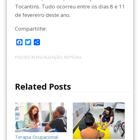
Tocantins. Tudo ocorreu entre os dias 8 e 11
de fevereiro deste ano.
Compartilhe:
F
T
C
a
w
o
c
i
m
POSTED IN
FISCALIZAÇÃO
,
NOTÍCIAS
e
t
p
b
t
a
o
e
r
o
r
t
Related Posts
k
i
l
h
a
r
Terapia Ocupacional: