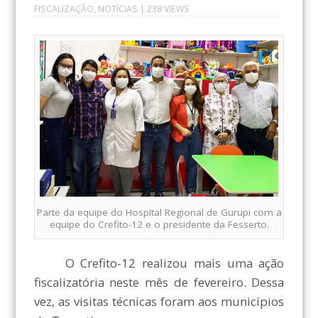
FISCALIZAÇÃO
,
NOTÍCIAS
| 238 VIEWS
Parte da equipe do Hospital Regional de Gurupi com a
equipe do Crefito-12 e o presidente da Fesserto.
O Crefito-12 realizou mais uma ação
fiscalizatória neste mês de fevereiro. Dessa
vez, as visitas técnicas foram aos municípios