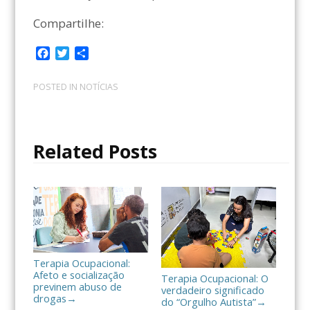
Compartilhe:
F
T
C
a
w
o
c
i
m
POSTED IN
NOTÍCIAS
e
t
p
b
t
a
o
e
r
o
r
t
Related Posts
k
i
l
h
a
r
Terapia Ocupacional:
Afeto e socialização
Terapia Ocupacional: O
previnem abuso de
verdadeiro significado
drogas
→
do “Orgulho Autista”
→