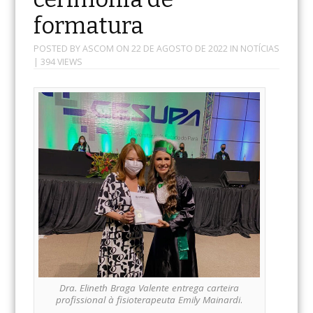
formatura
POSTED BY
ASCOM
ON
22 DE AGOSTO DE 2022
IN
NOTÍCIAS
| 394 VIEWS
Dra. Elineth Braga Valente entrega carteira
profissional à fisioterapeuta Emily Mainardi
.