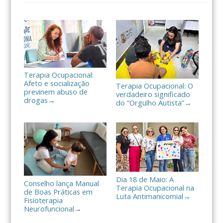
l
h
a
r
Terapia Ocupacional:
Afeto e socialização
Terapia Ocupacional: O
previnem abuso de
verdadeiro significado
drogas
→
do “Orgulho Autista”
→
Dia 18 de Maio: A
Conselho lança Manual
Terapia Ocupacional na
de Boas Práticas em
Luta Antimanicomial
→
Fisioterapia
Neurofuncional
→