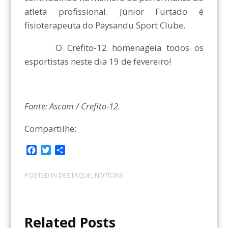
atleta profissional. Júnior Furtado é
fisioterapeuta do Paysandu Sport Clube.
O Crefito-12 homenageia todos os
esportistas neste dia 19 de fevereiro!
Fonte: Ascom / Crefito-12.
Compartilhe:
F
T
C
a
w
o
c
i
m
POSTED IN
DESTAQUE
,
NOTÍCIAS
e
t
p
b
t
a
o
e
r
o
r
t
Related Posts
k
i