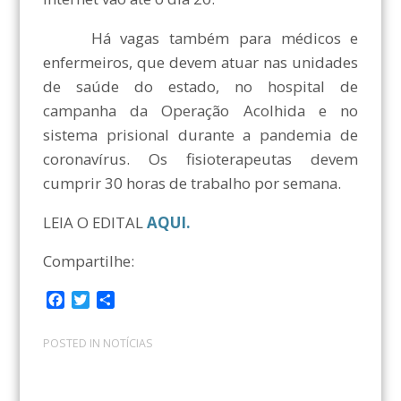
Há vagas também para médicos e
enfermeiros, que devem atuar nas unidades
de saúde do estado, no hospital de
campanha da Operação Acolhida e no
sistema prisional durante a pandemia de
coronavírus. Os fisioterapeutas devem
cumprir 30 horas de trabalho por semana.
LEIA O EDITAL
AQUI.
Compartilhe:
F
T
C
a
w
o
c
i
m
POSTED IN
NOTÍCIAS
e
t
p
b
t
a
o
e
r