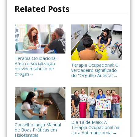
o
r
t
Related Posts
k
i
l
h
a
r
Terapia Ocupacional:
Afeto e socialização
Terapia Ocupacional: O
previnem abuso de
verdadeiro significado
drogas
→
do “Orgulho Autista”
→
Dia 18 de Maio: A
Conselho lança Manual
Terapia Ocupacional na
de Boas Práticas em
Luta Antimanicomial
→
Fisioterapia