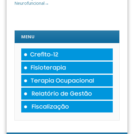
Neurofuncional
→
MENU