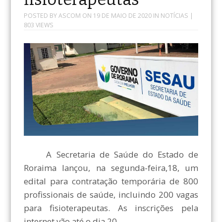
POSTED BY
ASCOM
ON
19 DE MAIO DE 2020
IN
NOTÍCIAS
|
803 VIEWS
A Secretaria de Saúde do Estado de
Roraima lançou, na segunda-feira,18, um
edital para contratação temporária de 800
profissionais de saúde, incluindo 200 vagas
para fisioterapeutas. As inscrições pela
internet vão até o dia 20.