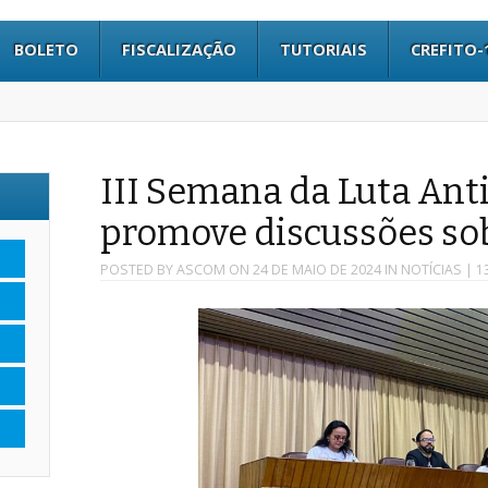
BOLETO
FISCALIZAÇÃO
TUTORIAIS
CREFITO-
III Semana da Luta An
promove discussões so
POSTED BY
ASCOM
ON
24 DE MAIO DE 2024
IN
NOTÍCIAS
| 1