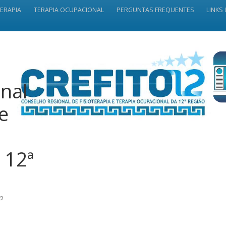
TERAPIA
TERAPIA OCUPACIONAL
PERGUNTAS FREQUENTES
LINKS 
nal
 e
 12ª
a