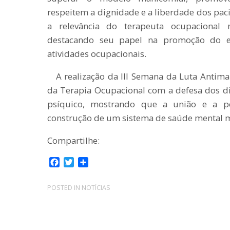
respeitem a dignidade e a liberdade dos paci
a relevância do terapeuta ocupacional n
destacando seu papel na promoção do eq
atividades ocupacionais.
A realização da III Semana da Luta Antima
da Terapia Ocupacional com a defesa dos d
psíquico, mostrando que a união e a pe
construção de um sistema de saúde mental mai
Compartilhe:
F
T
C
a
w
o
c
i
m
POSTED IN
NOTÍCIAS
e
t
p
b
t
a
o
e
r
o
r
t