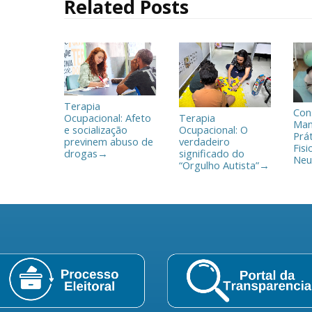
Related Posts
k
i
l
h
a
r
Terapia
Con
Ocupacional: Afeto
Terapia
Man
e socialização
Ocupacional: O
Prá
previnem abuso de
verdadeiro
Fisi
drogas
significado do
→
Neu
“Orgulho Autista”
→