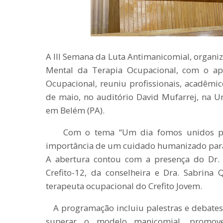
A III Semana da Luta Antimanicomial, organi
Mental da Terapia Ocupacional, com o ap
Ocupacional, reuniu profissionais, acadêmic
de maio, no auditório David Mufarrej, na 
em Belém (PA).
Com o tema “Um dia fomos unidos para
importância de um cuidado humanizado para
A abertura contou com a presença do Dr. É
Crefito-12, da conselheira e Dra. Sabrina 
terapeuta ocupacional do Crefito Jovem.
A programação incluiu palestras e debate
superar o modelo manicomial, promove