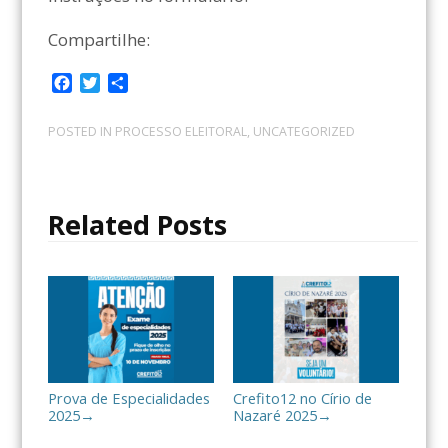
Compartilhe:
F
T
C
a
w
o
c
i
m
POSTED IN
PROCESSO ELEITORAL
,
UNCATEGORIZED
e
t
p
b
t
a
o
e
r
o
r
t
Related Posts
k
i
l
h
a
r
Prova de Especialidades
Crefito12 no Círio de
2025
Nazaré 2025
→
→