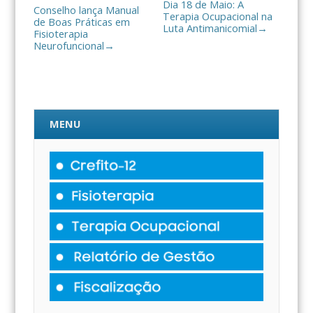
Dia 18 de Maio: A
Conselho lança Manual
Terapia Ocupacional na
de Boas Práticas em
Luta Antimanicomial
→
Fisioterapia
Neurofuncional
→
MENU