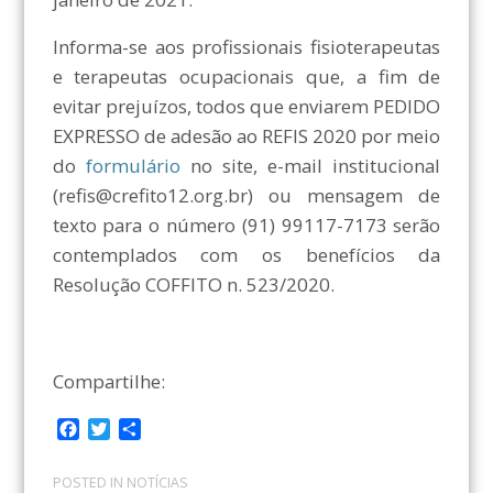
Informa-se aos profissionais fisioterapeutas
e terapeutas ocupacionais que, a fim de
evitar prejuízos, todos que enviarem PEDIDO
EXPRESSO de adesão ao REFIS 2020 por meio
do
formulário
no site, e-mail institucional
(refis@crefito12.org.br) ou mensagem de
texto para o número (91) 99117-7173 serão
contemplados com os benefícios da
Resolução COFFITO n. 523/2020.
Compartilhe:
F
T
C
a
w
o
c
i
m
POSTED IN
NOTÍCIAS