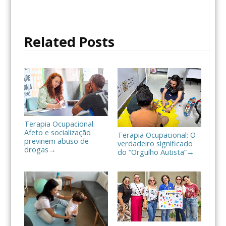
e
t
p
b
t
a
o
e
r
o
r
t
Related Posts
k
i
l
h
a
r
Terapia Ocupacional:
Afeto e socialização
Terapia Ocupacional: O
previnem abuso de
verdadeiro significado
drogas
→
do “Orgulho Autista”
→