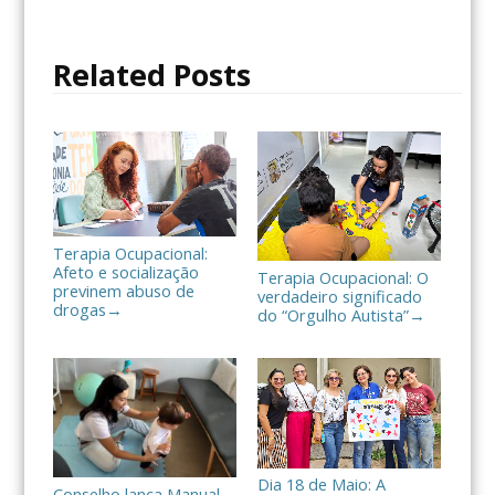
b
t
a
o
e
r
o
r
t
Related Posts
k
i
l
h
a
r
Terapia Ocupacional:
Afeto e socialização
Terapia Ocupacional: O
previnem abuso de
verdadeiro significado
drogas
→
do “Orgulho Autista”
→
Dia 18 de Maio: A
Conselho lança Manual