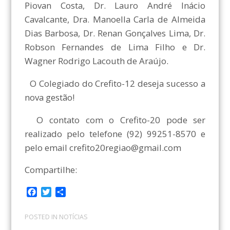
Piovan Costa, Dr. Lauro André Inácio
Cavalcante, Dra. Manoella Carla de Almeida
Dias Barbosa, Dr. Renan Gonçalves Lima, Dr.
Robson Fernandes de Lima Filho e Dr.
Wagner Rodrigo Lacouth de Araújo.
O Colegiado do Crefito-12 deseja sucesso a
nova gestão!
O contato com o Crefito-20 pode ser
realizado pelo telefone (92) 99251-8570 e
pelo email crefito20regiao@gmail.com
Compartilhe:
F
T
C
a
w
o
c
i
m
POSTED IN
NOTÍCIAS
e
t
p