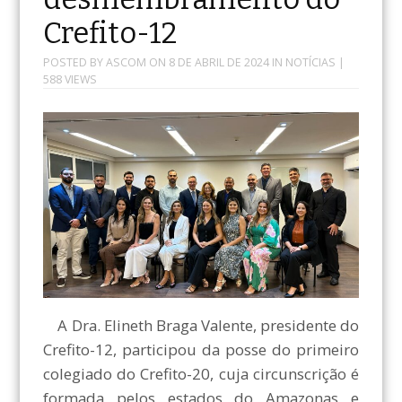
Crefito-12
POSTED BY
ASCOM
ON
8 DE ABRIL DE 2024
IN
NOTÍCIAS
|
588 VIEWS
A Dra. Elineth Braga Valente, presidente do
Crefito-12, participou da posse do primeiro
colegiado do Crefito-20, cuja circunscrição é
formada pelos estados do Amazonas e