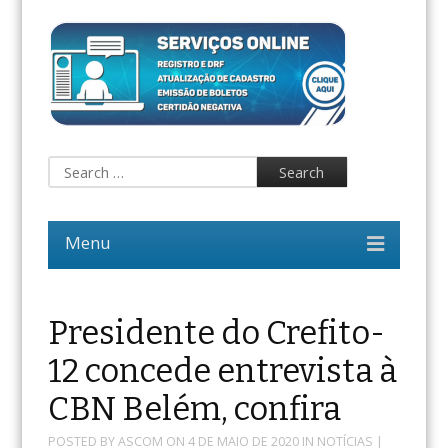
Presidente do Crefito-
12 concede entrevista à
CBN Belém, confira
POSTED BY
ASCOM
ON
4 DE MAIO DE 2020
IN
NOTÍCIAS
|