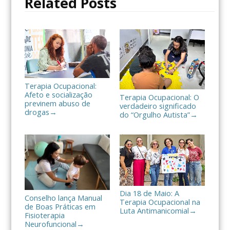
Related Posts
k
i
l
h
a
r
Terapia Ocupacional:
Afeto e socialização
Terapia Ocupacional: O
previnem abuso de
verdadeiro significado
drogas
→
do “Orgulho Autista”
→
Dia 18 de Maio: A
Conselho lança Manual
Terapia Ocupacional na
de Boas Práticas em
Luta Antimanicomial
→
Fisioterapia
Neurofuncional
→