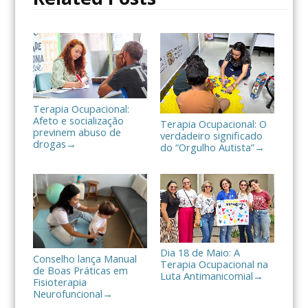
l
h
a
r
Terapia Ocupacional:
Afeto e socialização
Terapia Ocupacional: O
previnem abuso de
verdadeiro significado
drogas
→
do “Orgulho Autista”
→
Dia 18 de Maio: A
Conselho lança Manual
Terapia Ocupacional na
de Boas Práticas em
Luta Antimanicomial
→
Fisioterapia
Neurofuncional
→