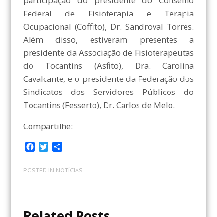
participação do presidente do Conselho
Federal de Fisioterapia e Terapia
Ocupacional (Coffito), Dr. Sandroval Torres.
Além disso, estiveram presentes a
presidente da Associação de Fisioterapeutas
do Tocantins (Asfito), Dra. Carolina
Cavalcante, e o presidente da Federação dos
Sindicatos dos Servidores Públicos do
Tocantins (Fesserto), Dr. Carlos de Melo.
Compartilhe:
F
T
C
a
w
o
c
i
m
POSTED IN
NOTÍCIAS
e
t
p
b
t
a
o
e
r
o
r
t
Related Posts
k
i