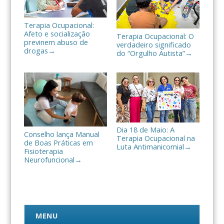
Terapia Ocupacional:
Afeto e socialização
Terapia Ocupacional: O
previnem abuso de
verdadeiro significado
drogas
→
do “Orgulho Autista”
→
Dia 18 de Maio: A
Conselho lança Manual
Terapia Ocupacional na
de Boas Práticas em
Luta Antimanicomial
→
Fisioterapia
Neurofuncional
→
MENU