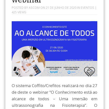
POSTED BY
ASCOM
ON
21 DE JUNHO DE 2020
IN
EVENTOS
|
425 VIEWS
O sistema Coffito/Crefitos realizará no dia 27
de deste o webinar “O Conhecimento está ao
alcance de todos – Uma imersão em
ultrassonografia na Fisioterapia”. O