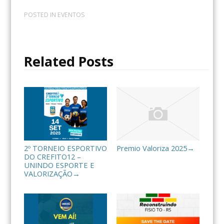
a
w
o
c
i
m
POSTED IN
EVENTOS
e
t
p
b
t
a
o
e
r
o
r
t
Related Posts
k
i
l
h
a
r
2º TORNEIO ESPORTIVO
Premio Valoriza 2025
→
DO CREFITO12 –
UNINDO ESPORTE E
VALORIZAÇÃO
→