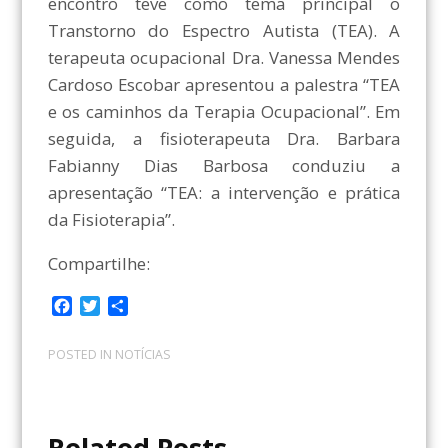
encontro teve como tema principal o
Transtorno do Espectro Autista (TEA). A
terapeuta ocupacional Dra. Vanessa Mendes
Cardoso Escobar apresentou a palestra “TEA
e os caminhos da Terapia Ocupacional”. Em
seguida, a fisioterapeuta Dra. Barbara
Fabianny Dias Barbosa conduziu a
apresentação “TEA: a intervenção e prática
da Fisioterapia”.
Compartilhe:
F
T
C
a
w
o
c
i
m
POSTED IN
NOTÍCIAS
e
t
p
b
t
a
o
e
r
o
r
t
Related Posts
k
i