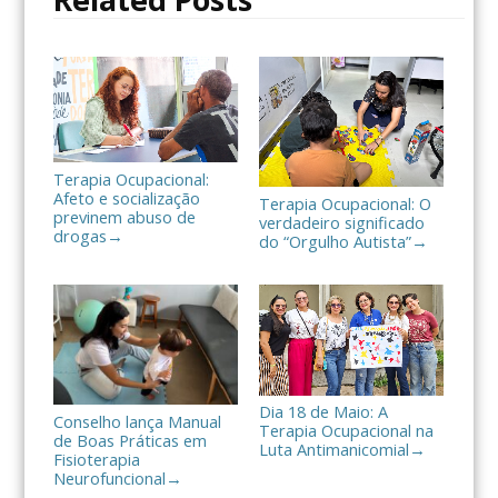
l
h
a
r
Terapia Ocupacional:
Afeto e socialização
Terapia Ocupacional: O
previnem abuso de
verdadeiro significado
drogas
→
do “Orgulho Autista”
→
Dia 18 de Maio: A
Conselho lança Manual
Terapia Ocupacional na
de Boas Práticas em
Luta Antimanicomial
→
Fisioterapia
Neurofuncional
→