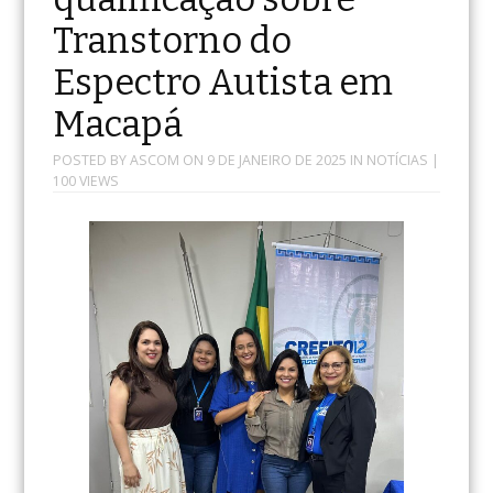
Transtorno do
Espectro Autista em
Macapá
POSTED BY
ASCOM
ON
9 DE JANEIRO DE 2025
IN
NOTÍCIAS
|
100 VIEWS