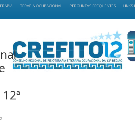
TERAPIA
TERAPIA OCUPACIONAL
PERGUNTAS FREQUENTES
LINKS 
nal
 e
 12ª
a