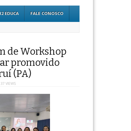
12 EDUCA
FALE CONOSCO
pam de Workshop
ular promovido
uí (PA)
 37 VIEWS