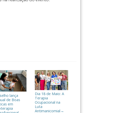
Dia 18 de Maio: A
selho lança
Terapia
ual de Boas
Ocupacional na
ticas em
Luta
oterapia
Antimanicomial
→
rofuncional
→