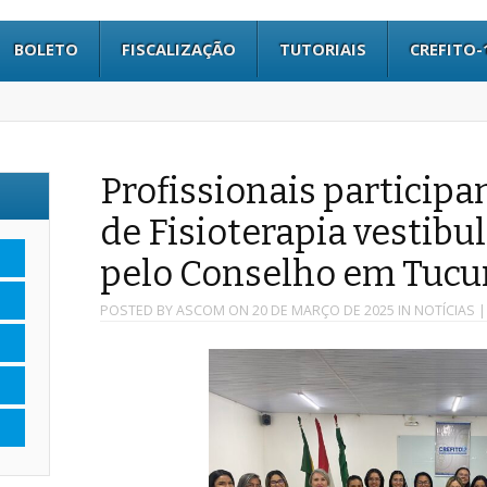
BOLETO
FISCALIZAÇÃO
TUTORIAIS
CREFITO-
Profissionais partici
de Fisioterapia vestib
pelo Conselho em Tucur
POSTED BY
ASCOM
ON
20 DE MARÇO DE 2025
IN
NOTÍCIAS
|