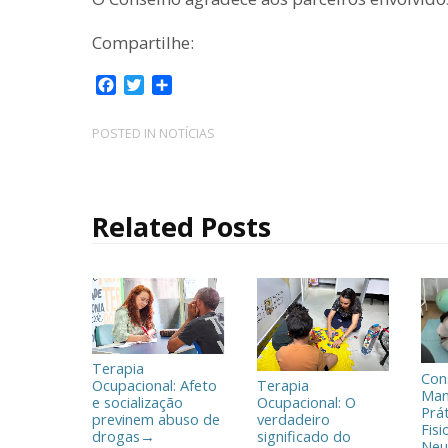
Compartilhe:
F
T
C
a
w
o
c
i
m
POSTED IN
NOTÍCIAS
e
t
p
b
t
a
o
e
r
o
r
t
Related Posts
k
i
l
h
a
r
Terapia
Con
Ocupacional: Afeto
Terapia
Man
e socialização
Ocupacional: O
Prá
previnem abuso de
verdadeiro
Fisi
drogas
significado do
→
Neu