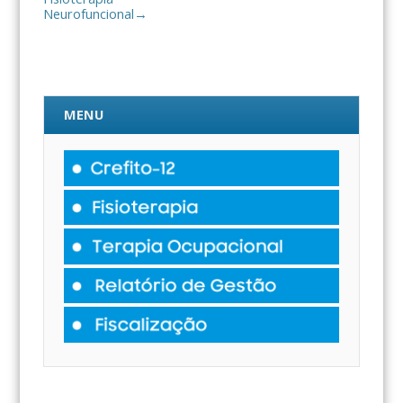
Neurofuncional
→
MENU