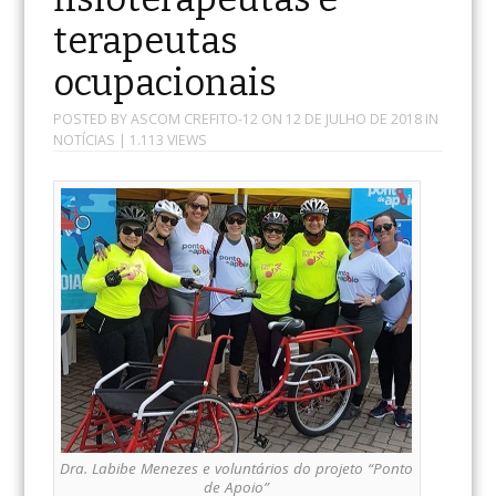
terapeutas
ocupacionais
POSTED BY
ASCOM CREFITO-12
ON
12 DE JULHO DE 2018
IN
NOTÍCIAS
| 1.113 VIEWS
Dra. Labibe Menezes e voluntários do projeto “Ponto
de Apoio”