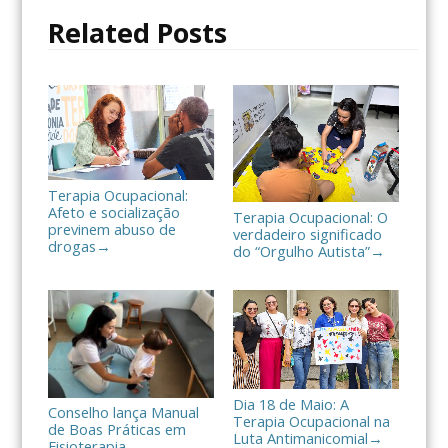
o
r
t
Related Posts
k
i
l
h
a
r
Terapia Ocupacional:
Afeto e socialização
Terapia Ocupacional: O
previnem abuso de
verdadeiro significado
drogas
→
do “Orgulho Autista”
→
Dia 18 de Maio: A
Conselho lança Manual
Terapia Ocupacional na
de Boas Práticas em
Luta Antimanicomial
→
Fisioterapia