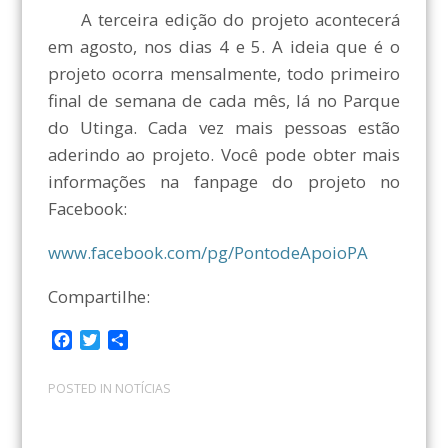
A terceira edição do projeto acontecerá
em agosto, nos dias 4 e 5. A ideia que é o
projeto ocorra mensalmente, todo primeiro
final de semana de cada mês, lá no Parque
do Utinga. Cada vez mais pessoas estão
aderindo ao projeto. Você pode obter mais
informações na fanpage do projeto no
Facebook:
www.facebook.com/pg/PontodeApoioPA
Compartilhe:
F
T
C
a
w
o
c
i
m
POSTED IN
NOTÍCIAS
e
t
p
b
t
a
o
e
r