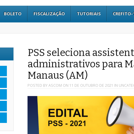
BOLETO
FISCALIZAÇÃO
TUTORIAIS
CREFITO-
PSS seleciona assisten
administrativos para M
Manaus (AM)
POSTED BY
ASCOM
ON
11 DE OUTUBRO DE 2021
IN
UNCATE