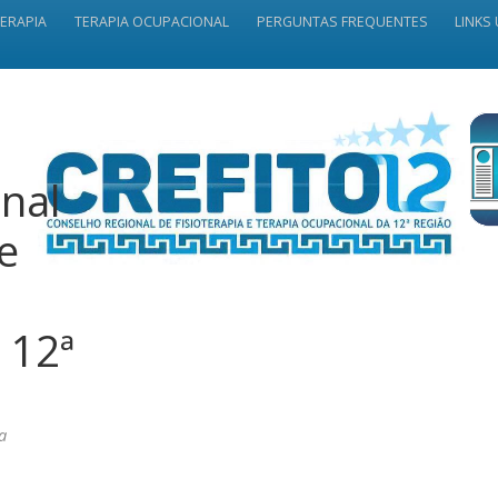
TERAPIA
TERAPIA OCUPACIONAL
PERGUNTAS FREQUENTES
LINKS 
nal
 e
 12ª
a