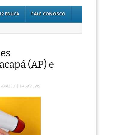
12 EDUCA
FALE CONOSCO
tes
acapá (AP) e
GORIZED
| 1.469 VIEWS