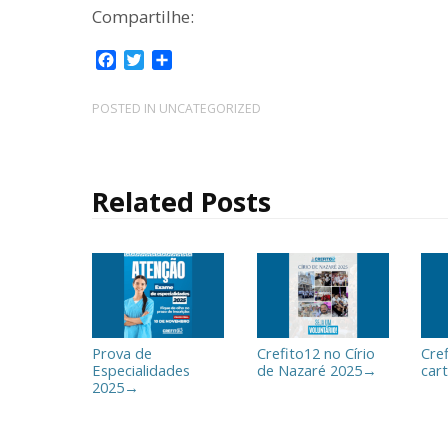
Compartilhe:
F
T
C
a
w
o
c
i
m
POSTED IN
UNCATEGORIZED
e
t
p
b
t
a
o
e
r
o
r
t
Related Posts
k
i
l
h
a
r
Prova de
Crefito12 no Círio
Cre
Especialidades
de Nazaré 2025
cart
→
2025
→