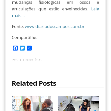
mudanças fisiológicas em ossos e
articulações que estão envelhecidas.
Leia
mais…
Fonte:
www.diariodoscampos.com.br
Compartilhe:
F
T
C
a
w
o
c
i
m
POSTED IN
NOTÍCIAS
e
t
p
b
t
a
o
e
r
o
r
t
Related Posts
k
i
l
h
a
r