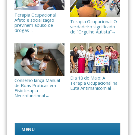
Terapia Ocupacional:
Afeto e socialização
Terapia Ocupacional: O
previnem abuso de
verdadeiro significado
drogas
→
do “Orgulho Autista”
→
Dia 18 de Maio: A
Conselho lança Manual
Terapia Ocupacional na
de Boas Práticas em
Luta Antimanicomial
→
Fisioterapia
Neurofuncional
→
MENU