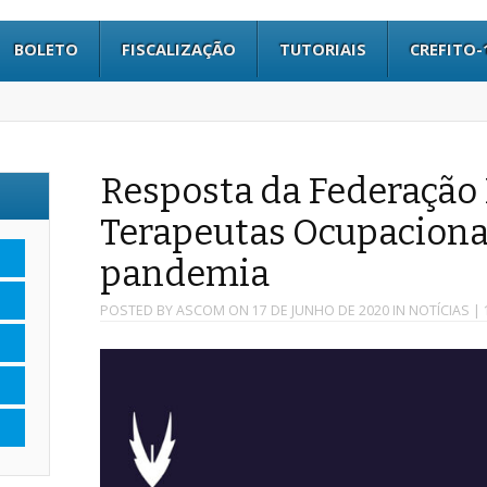
BOLETO
FISCALIZAÇÃO
TUTORIAIS
CREFITO-
Resposta da Federação
Terapeutas Ocupaciona
pandemia
POSTED BY
ASCOM
ON
17 DE JUNHO DE 2020
IN
NOTÍCIAS
| 