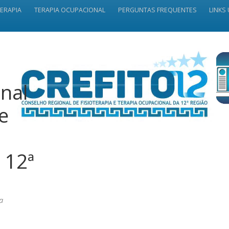
TERAPIA
TERAPIA OCUPACIONAL
PERGUNTAS FREQUENTES
LINKS 
nal
 e
 12ª
a