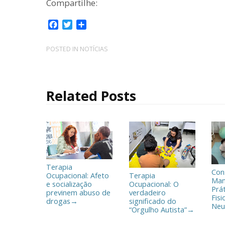
Compartilhe:
F
T
C
a
w
o
c
i
m
POSTED IN
NOTÍCIAS
e
t
p
b
t
a
o
e
r
o
r
t
Related Posts
k
i
l
h
a
r
Terapia
Con
Ocupacional: Afeto
Terapia
Man
e socialização
Ocupacional: O
Prá
previnem abuso de
verdadeiro
Fisi
drogas
significado do
→
Neu
“Orgulho Autista”
→