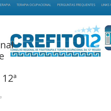
TERAPIA
TERAPIA OCUPACIONAL
PERGUNTAS FREQUENTES
LINKS 
nal
 e
 12ª
a