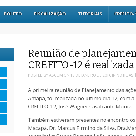
BOLETO
FISCALIZAÇÃO
TUTORIAIS
CREFITO-
Reunião de planejamen
CREFITO-12 é realizad
POSTED BY
ASCOM
ON
13 DE JANEIRO DE 2016
IN
NOTÍCIAS
|
A primeira reunião de Planejamento das açõ
Amapá, foi realizada no último dia 12, com a
CREFITO-12, José Wagner Cavalcante Muniz.
Também estiveram presentes no encontro os 
Macapá, Dr. Marcus Firmino da Silva, Dra.Ma