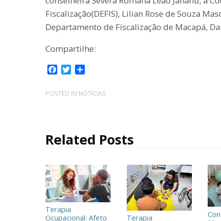
conselheira Severa Romana Leão Janahu, a 
Fiscalização(DEFIS), Lilian Rose de Souza Masc
Departamento de Fiscalização de Macapá, Da
Compartilhe:
F
T
C
a
w
o
c
i
m
POSTED IN
NOTÍCIAS
e
t
p
b
t
a
o
e
r
o
r
t
Related Posts
k
i
l
h
a
r
Terapia
Con
Ocupacional: Afeto
Terapia