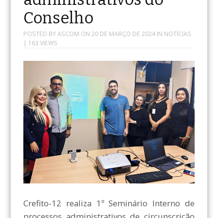
Conselho
POSTED BY
ASCOM
ON
20 DE MARÇO DE 2024
IN
NOTÍCIAS
| 163 VIEWS
Crefito-12 realiza 1º Seminário Interno de
processos administrativos de circunscrição