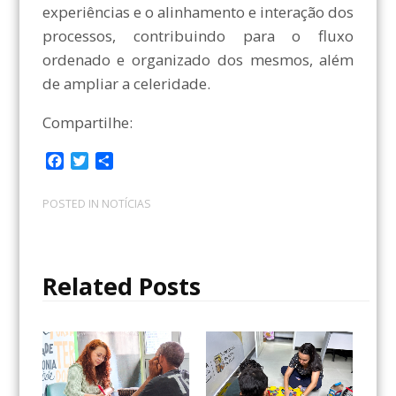
experiências e o alinhamento e interação dos
processos, contribuindo para o fluxo
ordenado e organizado dos mesmos, além
de ampliar a celeridade.
Compartilhe:
F
T
C
a
w
o
c
i
m
POSTED IN
NOTÍCIAS
e
t
p
b
t
a
o
e
r
o
r
t
Related Posts
k
i
l
h
a
r