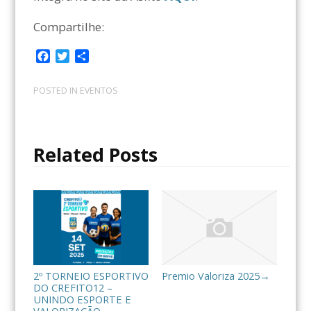
Compartilhe:
F
T
C
a
w
o
c
i
m
POSTED IN
EVENTOS
e
t
p
b
t
a
o
e
r
o
r
t
Related Posts
k
i
l
h
a
r
2º TORNEIO ESPORTIVO
Premio Valoriza 2025
→
DO CREFITO12 –
UNINDO ESPORTE E
VALORIZAÇÃO