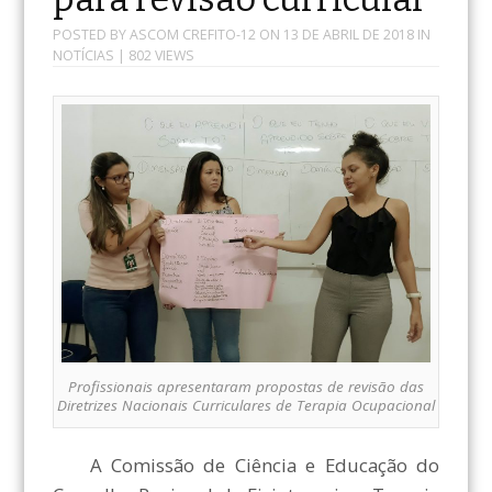
POSTED BY
ASCOM CREFITO-12
ON
13 DE ABRIL DE 2018
IN
NOTÍCIAS
| 802 VIEWS
Profissionais apresentaram propostas de revisão das
Diretrizes Nacionais Curriculares de Terapia Ocupacional
A Comissão de Ciência e Educação do