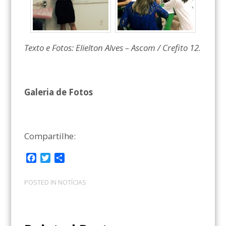
Texto e Fotos: Elielton Alves – Ascom / Crefito 12.
Galeria de Fotos
Compartilhe:
F
T
C
a
w
o
c
i
m
POSTED IN
NOTÍCIAS
e
t
p
b
t
a
o
e
r
o
r
t