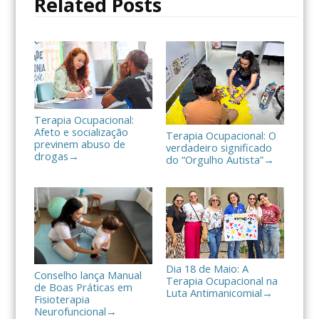
Related Posts
k
i
l
h
a
r
Terapia Ocupacional:
Afeto e socialização
Terapia Ocupacional: O
previnem abuso de
verdadeiro significado
drogas
→
do “Orgulho Autista”
→
Dia 18 de Maio: A
Conselho lança Manual
Terapia Ocupacional na
de Boas Práticas em
Luta Antimanicomial
→
Fisioterapia
Neurofuncional
→