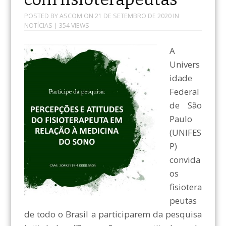
POSTED BY
ASCOM
ON
21 DE SETEMBRO DE 2020
IN
NOTÍCIAS
| 354 VIEWS
A
Univers
idade
Federal
de São
Paulo
(UNIFES
P)
convida
os
fisiotera
peutas
de todo o Brasil a participarem da pesquisa