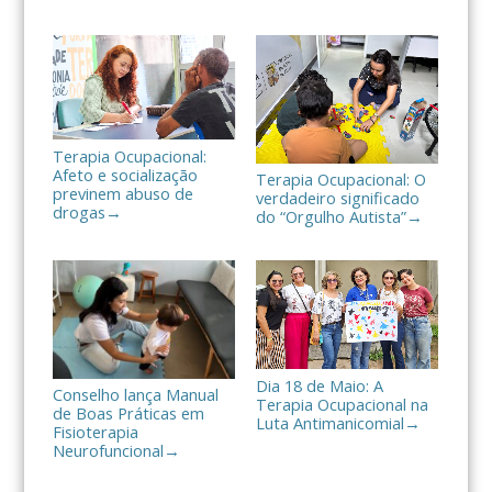
h
a
r
Terapia Ocupacional:
Afeto e socialização
Terapia Ocupacional: O
previnem abuso de
verdadeiro significado
drogas
→
do “Orgulho Autista”
→
Dia 18 de Maio: A
Conselho lança Manual
Terapia Ocupacional na
de Boas Práticas em
Luta Antimanicomial
→
Fisioterapia
Neurofuncional
→