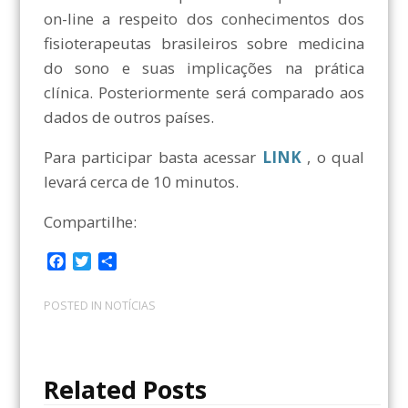
on-line a respeito dos conhecimentos dos
fisioterapeutas brasileiros sobre medicina
do sono e suas implicações na prática
clínica. Posteriormente será comparado aos
dados de outros países.
Para participar basta acessar
LINK
, o qual
levará cerca de 10 minutos.
Compartilhe:
F
T
C
a
w
o
c
i
m
POSTED IN
NOTÍCIAS
e
t
p
b
t
a
o
e
r
o
r
t
Related Posts
k
i
l