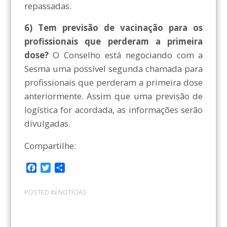
repassadas.
6) Tem previsão de vacinação para os
profissionais que perderam a primeira
dose?
O Conselho está negociando com a
Sesma uma possível segunda chamada para
profissionais que perderam a primeira dose
anteriormente. Assim que uma previsão de
logística for acordada, as informações serão
divulgadas.
Compartilhe:
F
T
C
a
w
o
c
i
m
POSTED IN
NOTÍCIAS
e
t
p
b
t
a
o
e
r