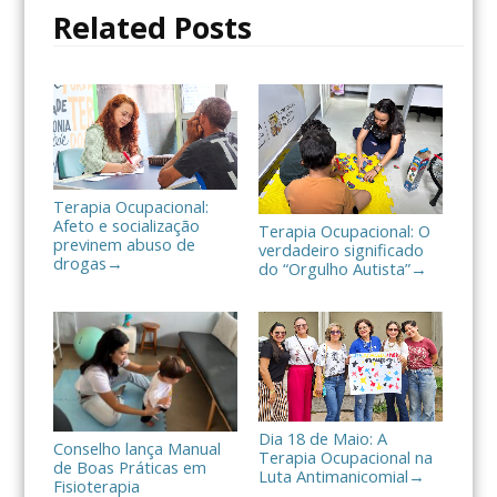
o
r
t
Related Posts
k
i
l
h
a
r
Terapia Ocupacional:
Afeto e socialização
Terapia Ocupacional: O
previnem abuso de
verdadeiro significado
drogas
→
do “Orgulho Autista”
→
Dia 18 de Maio: A
Conselho lança Manual
Terapia Ocupacional na
de Boas Práticas em
Luta Antimanicomial
→
Fisioterapia