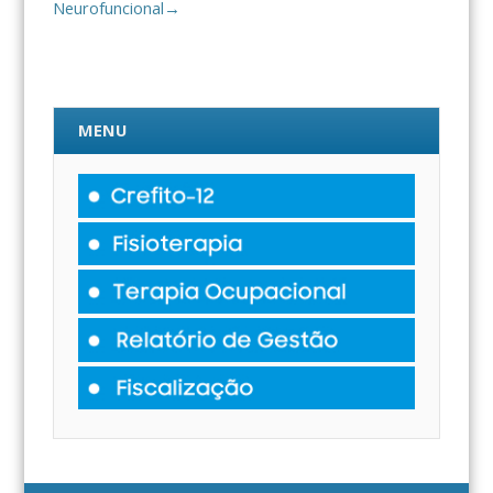
Neurofuncional
→
MENU