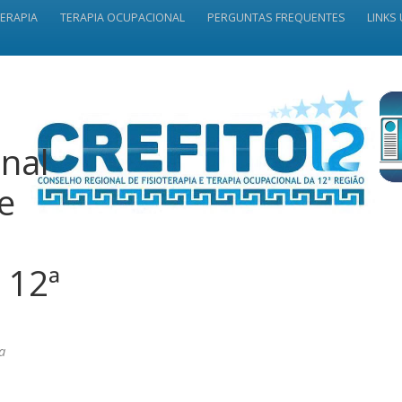
TERAPIA
TERAPIA OCUPACIONAL
PERGUNTAS FREQUENTES
LINKS 
nal
 e
 12ª
a