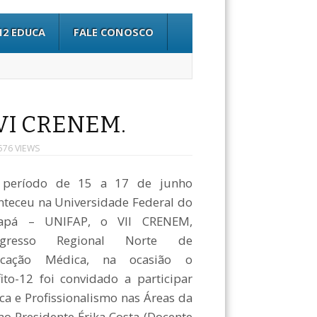
12 EDUCA
FALE CONOSCO
o VI CRENEM.
576 VIEWS
período de 15 a 17 de junho
nteceu na Universidade Federal do
apá – UNIFAP, o VII CRENEM,
ngresso Regional Norte de
ucação Médica, na ocasião o
fito-12 foi convidado a participar
a e Profissionalismo nas Áreas da
o Presidente Érika Costa (Docente