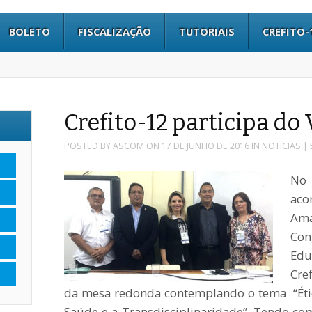
BOLETO
FISCALIZAÇÃO
TUTORIAIS
CREFITO-
Crefito-12 participa d
POSTED BY
ASCOM
ON
17 DE JUNHO DE 2016
IN
NOTÍCIAS
| 
No 
aco
Am
Co
Ed
Cre
da mesa redonda contemplando o tema “Étic
Saúde e a Transdisciplinaridade”. Tendo com