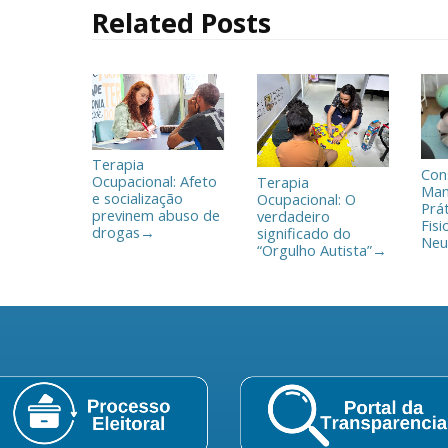
o
r
t
Related Posts
k
i
l
h
a
r
Terapia
Con
Ocupacional: Afeto
Terapia
Man
e socialização
Ocupacional: O
Prá
previnem abuso de
verdadeiro
Fisi
drogas
significado do
→
Neu
“Orgulho Autista”
→