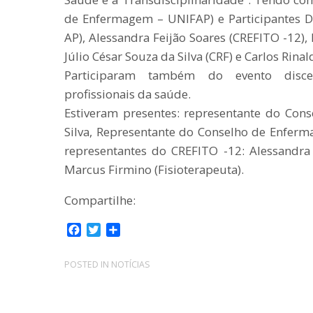
de Enfermagem – UNIFAP) e Participantes 
AP), Alessandra Feijão Soares (CREFITO -12),
Júlio César Souza da Silva (CRF) e Carlos Rin
Participaram também do evento discen
profissionais da saúde.
Estiveram presentes: representante do Cons
Silva, Representante do Conselho de Enfer
representantes do CREFITO -12: Alessandra
Marcus Firmino (Fisioterapeuta).
Compartilhe:
F
T
C
a
w
o
c
i
m
POSTED IN
NOTÍCIAS
e
t
p
b
t
a
o
e
r