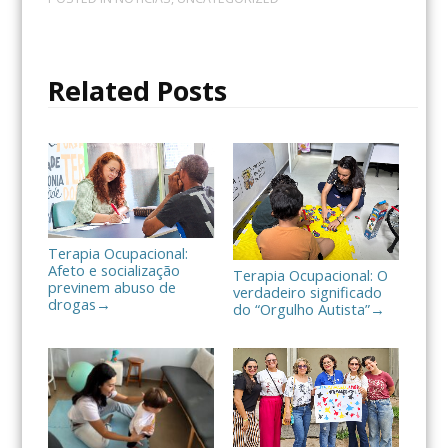
e
t
p
b
t
a
o
e
r
o
r
t
Related Posts
k
i
l
h
a
r
Terapia Ocupacional:
Afeto e socialização
Terapia Ocupacional: O
previnem abuso de
verdadeiro significado
drogas
→
do “Orgulho Autista”
→