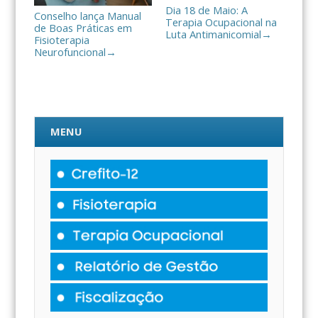
Dia 18 de Maio: A
Conselho lança Manual
Terapia Ocupacional na
de Boas Práticas em
Luta Antimanicomial
→
Fisioterapia
Neurofuncional
→
MENU