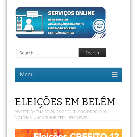
ELEIÇÕES EM BELÉM
POSTED BY
THAISE
ON
25 DE OUTUBRO DE 2019
IN
NOTÍCIAS
,
UNCATEGORIZED
| 859 VIEWS