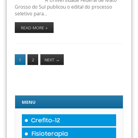
A Universidade Federal de Mato
Grosso do Sul publicou o edital do processo
seletivo para…
READ MORE »
1
2
NEXT
→
MENU