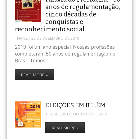
anos de regulamentação,
cinco décadas de
conquistas e
reconhecimento social
THAISE
/
23 DE DEZEMBRO DE 2019
2019 foi um ano especial. Nossas profissões
completaram 50 anos de regulamentação no
Brasil. Temos…
READ MORE »
ELEIÇÕES EM BELÉM
THAISE
/
25 DE OUTUBRO DE 2019
READ MORE »